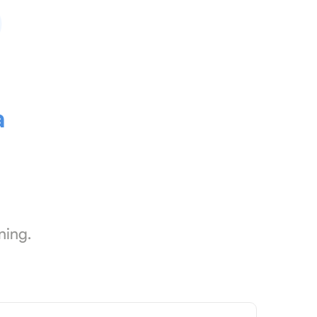
a
ning.