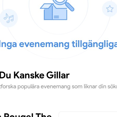
Inga evenemang tillgänglig
u Kanske Gillar
Utforska populära evenemang som liknar din sök
n Rouge! The