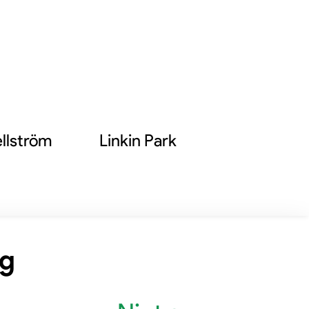
s till
evelse.
llström
Linkin Park
ng