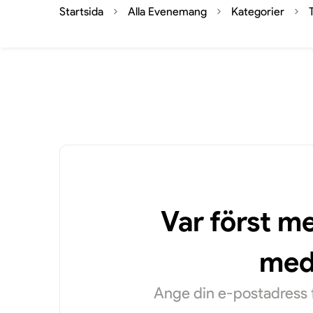
Startsida
Alla Evenemang
Kategorier
Var först m
med
Ange din e-postadress f