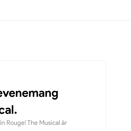
a evenemang
cal.
in Rouge! The Musical är