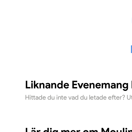
Liknande Evenemang D
Hittade du inte vad du letade efter? 
Lär dig mer om Mouli