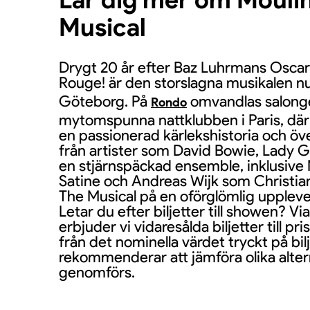
Musical
Drygt 20 år efter Baz Luhrmans Oscar
Rouge! är den storslagna musikalen nu 
Göteborg. På
omvandlas salongen
Rondo
mytomspunna nattklubben i Paris, där
en passionerad kärlekshistoria och öv
från artister som David Bowie, Lady
en stjärnspäckad ensemble, inklusi
Satine och Andreas Wijk som Christia
The Musical på en oförglömlig upplevels
Letar du efter biljetter till showen? Via
erbjuder vi vidaresålda biljetter till pri
från det nominella värdet tryckt på bilj
rekommenderar att jämföra olika alter
genomförs.