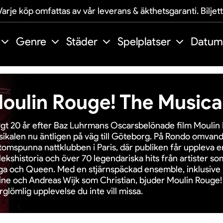
arje köp omfattas av vår leverans & äkthetsgaranti. Biljet
Genre
Städer
Spelplatser
Datum
oulin Rouge! The Musica
gt 20 år efter Baz Luhrmans Oscarsbelönade film Moulin 
ikalen nu äntligen på väg till Göteborg. På Rondo omvandl
omspunna nattklubben i Paris, där publiken får uppleva 
lekshistoria och över 70 legendariska hits från artister s
a och Queen. Med en stjärnspäckad ensemble, inklusiv
ine och Andreas Wijk som Christian, bjuder Moulin Rouge!
rglömlig upplevelse du inte vill missa.