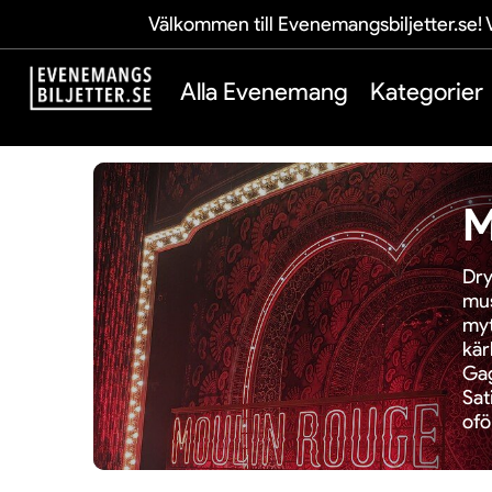
Välkommen till Evenemangsbiljetter.se! V
Alla Evenemang
Kategorier
M
Dry
mus
myt
kär
Gag
Sat
ofö