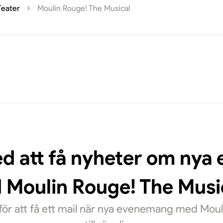
Teater
Moulin Rouge! The Musical
ed att få nyheter om ny
 Moulin Rouge! The Musi
ör att få ett mail när nya evenemang med Moul