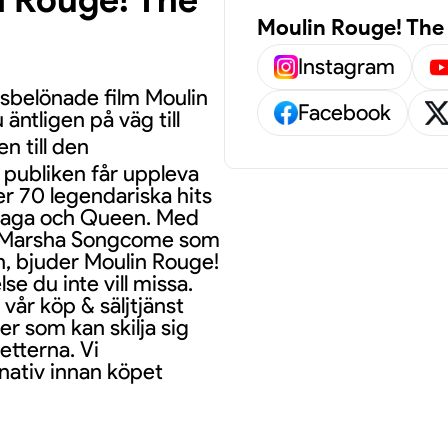
Moulin Rouge! The 
Instagram
sbelönade film Moulin
Facebook
äntligen på väg till
 till den
 publiken får uppleva
er 70 legendariska hits
 Gaga och Queen. Med
ve Marsha Songcome som
n, bjuder Moulin Rouge!
e du inte vill missa.
 vår köp & säljtjänst
ser som kan skilja sig
etterna. Vi
nativ innan köpet