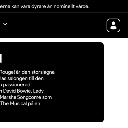
terna kan vara dyrare än nominellt värde.
l
Rouge! är den storslagna
as salongen till den
en passionerad
om David Bowie, Lady
e Marsha Songcome som
 The Musical på en