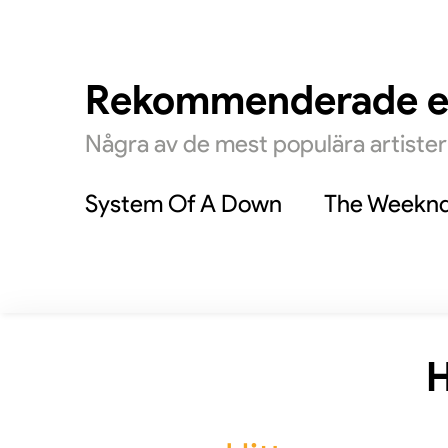
och The
inklusi
nattklu
Rekommenderade 
Några av de mest populära artiste
System Of A Down
The Weekn
H