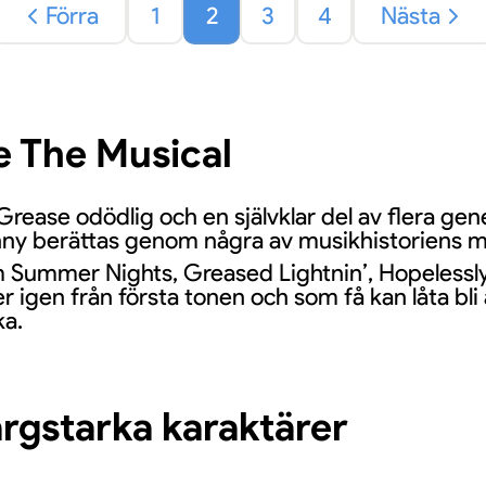
Förra
1
2
3
4
Nästa
e The Musical
ase odödlig och en självklar del av flera gene
ny berättas genom några av musikhistoriens mes
om Summer Nights, Greased Lightnin’, Hopelessl
r igen från första tonen och som få kan låta bli
ka.
rgstarka karaktärer