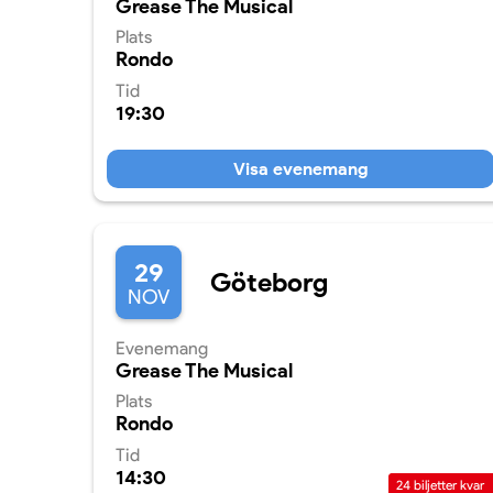
Grease The Musical
Plats
Rondo
Tid
19:30
Visa evenemang
29
Göteborg
NOV
Evenemang
Grease The Musical
Plats
Rondo
Tid
14:30
24
biljetter kvar