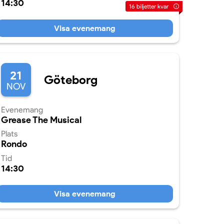
14:30
16
biljetter kvar
Visa evenemang
21
Göteborg
NOV
Evenemang
Grease The Musical
Plats
Rondo
Tid
14:30
Visa evenemang