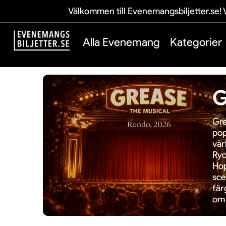
Välkommen till Evenemangsbiljetter.se! V
Alla Evenemang
Kategorier
G
Gre
pop
vär
Ryd
Hop
sce
fär
om 