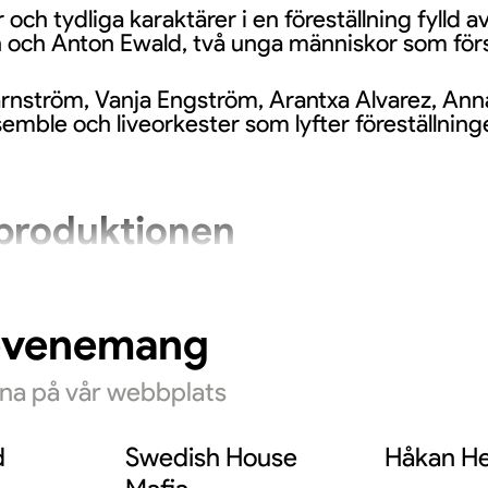
och tydliga karaktärer i en föreställning fylld 
och Anton Ewald, två unga människor som försök
rnström, Vanja Engström, Arantxa Alvarez, Ann
mble och liveorkester som lyfter föreställninge
produktionen
ergård för, medan Jennie Widegren ansvarar för 
om, vilket bidrar till att ge föreställningen bå
evenemang
rna på vår webbplats
ar generationer
d
Swedish House
Håkan He