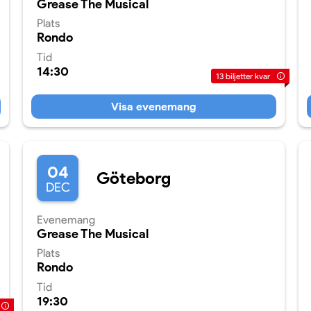
Grease The Musical
Plats
Rondo
Tid
14:30
13
biljetter kvar
Visa evenemang
04
Göteborg
DEC
Evenemang
Grease The Musical
Plats
Rondo
Tid
19:30