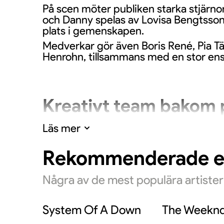
På scen möter publiken starka stjärnor 
och Danny spelas av Lovisa Bengtsson 
plats i gemenskapen.
Medverkar gör även Boris René, Pia Tä
Henrohn, tillsammans med en stor ense
Kreativt team bakom 
Läs mer
Regi och svensk dialog står Klas Wilj
ledningen sköts av Nils-Petter Ankarbl
Rekommenderade 
Några av de mest populära artiste
En musikal som fören
System Of A Down
The Weekn