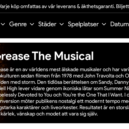
arje köp omfattas av vår leverans & äkthetsgaranti. Biljet
Genre
Städer
Spelplatser
Datum
rease The Musical
ase är en av världens mest älskade musikaler och har varit
kulturen sedan filmen från 1978 med John Travolta och 
lden med storm. Den tidlösa berättelsen om Sandy, Dan
ell High lever vidare genom ikoniska låtar som Summer Ni
elessly Devoted to You och You’re the One That I Want. I 
nversion möter publikens nostalgi ett modernt tempo me
gstarka karaktärer och liveorkester. Resultatet är en stor
kärlek, vänskap och modet att vara sig själv.