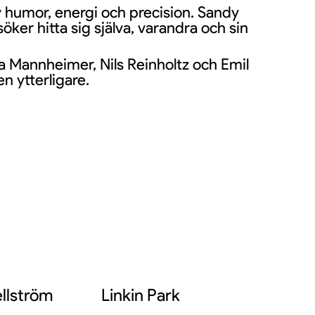
av humor, energi och precision. Sandy
er hitta sig själva, varandra och sin
a Mannheimer, Nils Reinholtz och Emil
n ytterligare.
koreografin. Den musikaliska
de musikalisk tyngd och modern energi.
llström
Linkin Park