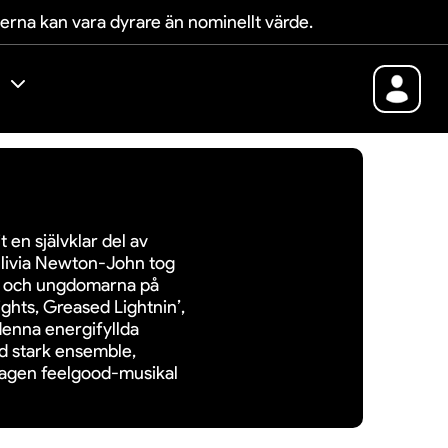
terna kan vara dyrare än nominellt värde.
 en självklar del av
Olivia Newton-John tog
ny och ungdomarna på
ghts, Greased Lightnin’,
denna energifyllda
d stark ensemble,
slagen feelgood-musikal