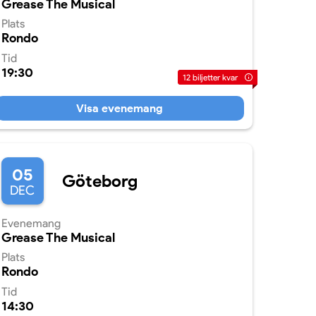
Grease The Musical
Plats
Rondo
Tid
19:30
12
biljetter kvar
Visa evenemang
05
Göteborg
DEC
Evenemang
Grease The Musical
Plats
Rondo
Tid
14:30