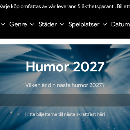
arje köp omfattas av vår leverans & äkthetsgaranti. Biljet
Genre
Städer
Spelplatser
Datum
Humor 2027
Vilken är din nästa humor 2027?
Hitta biljetterna till nästa skrattfest här!