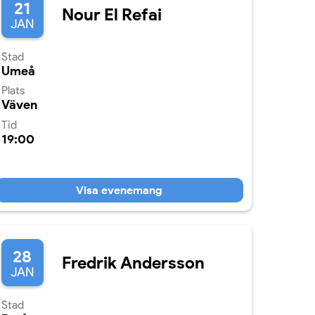
21
Nour El Refai
JAN
Stad
Umeå
Plats
Väven
Tid
19:00
Visa evenemang
28
Fredrik Andersson
JAN
Stad