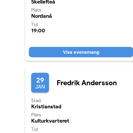
Skellefteå
Plats
Nordanå
Tid
19:00
Visa evenemang
29
Fredrik Andersson
JAN
Stad
Kristianstad
Plats
Kulturkvarteret
Tid