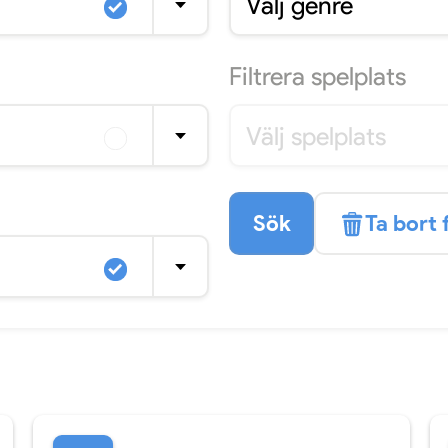
Välj genre
Filtrera
spelplats
Välj spelplats
Sök
Ta bort f